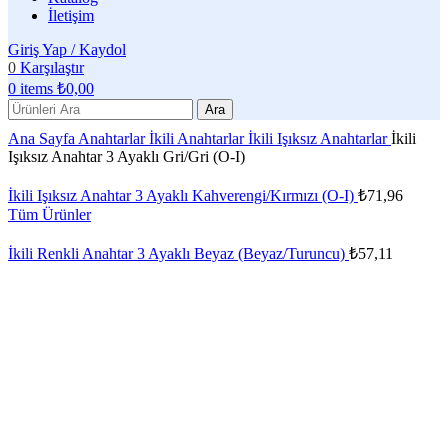
İletişim
Giriş Yap / Kaydol
0
Karşılaştır
0
items
₺
0,00
Ara
Ana Sayfa
Anahtarlar
İkili Anahtarlar
İkili Işıksız Anahtarlar
İkili
Işıksız Anahtar 3 Ayaklı Gri/Gri (O-I)
İkili Işıksız Anahtar 3 Ayaklı Kahverengi/Kırmızı (O-I)
₺
71,96
Tüm Ürünler
İkili Renkli Anahtar 3 Ayaklı Beyaz (Beyaz/Turuncu)
₺
57,11