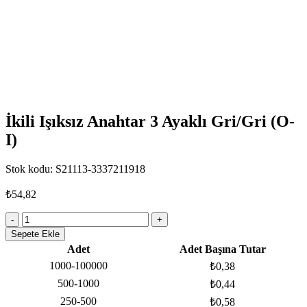
İkili Işıksız Anahtar 3 Ayaklı Gri/Gri (O-
I)
Stok kodu:
S21113-3337211918
₺
54,82
İkili
Işıksız
Sepete Ekle
Anahtar
Adet
Adet Başına Tutar
3
1000-100000
₺
0,38
Ayaklı
Gri/Gri
500-1000
₺
0,44
(O-
250-500
₺
0,58
I)