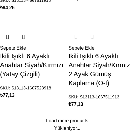
SKU:
S13113-4667511918
₺
94,26
Sepete Ekle
Sepete Ekle
İkili Işıklı 6 Ayaklı
İkili Işıklı 6 Ayaklı
Anahtar Siyah/Kırmızı
Anahtar Siyah/Kırmızı
(Yatay Çizgili)
2 Ayak Gümüş
Kaplama (O-I)
SKU:
S13113-1667523918
₺
77,13
SKU:
S13113-1667511913
₺
77,13
Load more products
Yükleniyor...