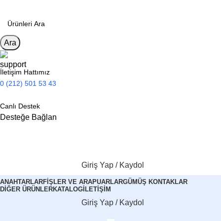
Ara
İletişim Hattımız
0 (212) 501 53 43
Canlı Destek
Desteğe Bağlan
Giriş Yap / Kaydol
ANAHTARLAR
FIŞLER VE ARAPUARLAR
GÜMÜŞ KONTAKLAR
DIĞER ÜRÜNLER
KATALOG
İLETIŞIM
Giriş Yap / Kaydol