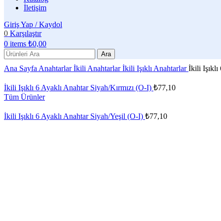
İletişim
Giriş Yap / Kaydol
0
Karşılaştır
0
items
₺
0,00
Ara
Ana Sayfa
Anahtarlar
İkili Anahtarlar
İkili Işıklı Anahtarlar
İkili Işık
İkili Işıklı 6 Ayaklı Anahtar Siyah/Kırmızı (O-I)
₺
77,10
Tüm Ürünler
İkili Işıklı 6 Ayaklı Anahtar Siyah/Yeşil (O-I)
₺
77,10