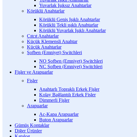
Yuvarlak Işıksız Anahtarlar
Körüklü Anahtarlar
Körüklü Geniş Işıklı Anahtarlar
Körüklü Tekli ışıklı Anahtarlar
Körüklü Yuvarlak Işıklı Anahtarlar
Çıtçıt Anahtarlar
Küçük Klemensli Anahtar
Küçük Anahtarlar
Şofben (Emniyet) Switchleri
NO Şofben (Emniyet) Switchleri
NC Şofben (Emniyet) Switchleri
Fişler ve Arapuarlar
Fişler
Anahtarlı Topraklı Erkek Fişler
Kolay Bağlantılı Erkek Fişler
Dimmerli Fişler
Arapuarlar
Aç-Kapa Arapuarlar
Buton Arapuarlar
Gümüş Kontaklar
Diğer Ürünler
Katalog