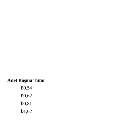
Adet Başına Tutar
₺
0,54
₺
0,62
₺
0,81
₺
1,62