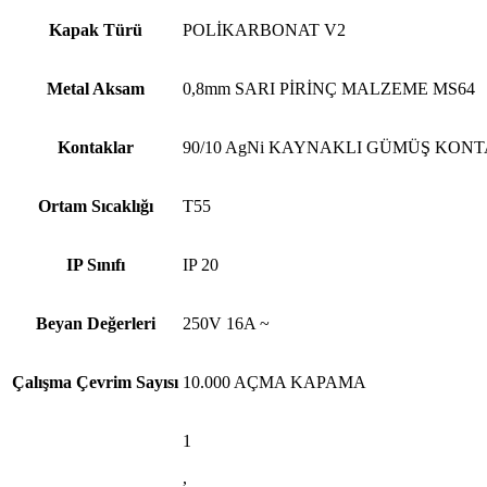
Kapak Türü
POLİKARBONAT V2
Metal Aksam
0,8mm SARI PİRİNÇ MALZEME MS64
Kontaklar
90/10 AgNi KAYNAKLI GÜMÜŞ KON
Ortam Sıcaklığı
T55
IP Sınıfı
IP 20
Beyan Değerleri
250V 16A ~
Çalışma Çevrim Sayısı
10.000 AÇMA KAPAMA
1
,