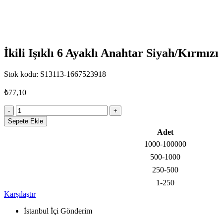
İkili Işıklı 6 Ayaklı Anahtar Siyah/Kırmızı 
Stok kodu:
S13113-1667523918
₺
77,10
İkili
Işıklı
Sepete Ekle
6
Adet
Ayaklı
1000-100000
Anahtar
Siyah/Kırmızı
500-1000
(Yatay
250-500
Çizgili)
adet
1-250
Karşılaştır
İstanbul İçi Gönderim