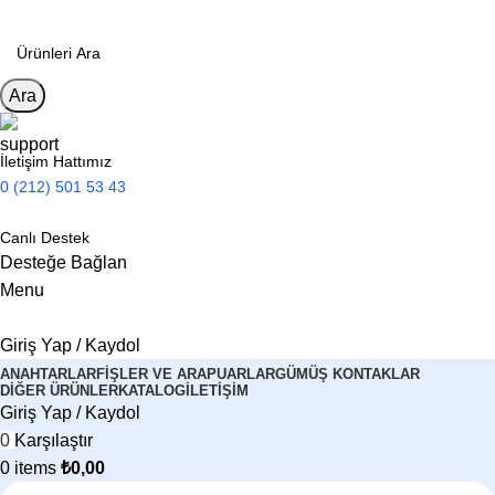
Ara
İletişim Hattımız
0 (212) 501 53 43
Canlı Destek
Desteğe Bağlan
Menu
Giriş Yap / Kaydol
ANAHTARLAR
FIŞLER VE ARAPUARLAR
GÜMÜŞ KONTAKLAR
DIĞER ÜRÜNLER
KATALOG
İLETIŞIM
Giriş Yap / Kaydol
0
Karşılaştır
0
items
₺
0,00