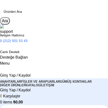
Ara
İletişim Hattımız
0 (212) 501 53 43
Canlı Destek
Desteğe Bağlan
Menu
Giriş Yap / Kaydol
ANAHTARLAR
FIŞLER VE ARAPUARLAR
GÜMÜŞ KONTAKLAR
DIĞER ÜRÜNLER
KATALOG
İLETIŞIM
Giriş Yap / Kaydol
0
Karşılaştır
0
items
₺
0,00