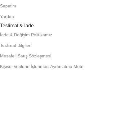
Sepetim
Yardım
Teslimat & İade
İade & Değişim Politikamız
Teslimat Bilgileri
Mesafeli Satış Sözleşmesi
Kişisel Verilerin İşlenmesi Aydınlatma Metni
E-Bülten Aboneliği
Kampanya ve yeniliklerden haberdar olmak için e-bültenimize
üye olun!