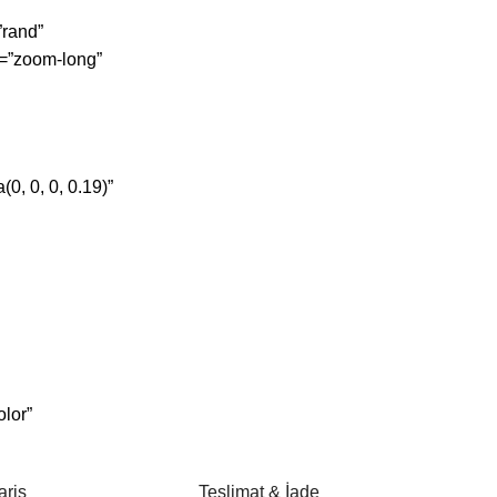
”rand”
t=”zoom-long”
0, 0, 0, 0.19)”
lor”
ariş
Teslimat & İade