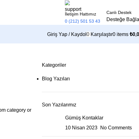
Canlı Destek
İletişim Hattımız
Desteğe Bağl
0 (212) 501 53 43
Giriş Yap / Kaydol
0
Karşılaştır
0
items
₺
0,
Kategoriler
Blog Yazıları
Son Yazılarımız
tom category or
Gümüş Kontaklar
10 Nisan 2023
No Comments