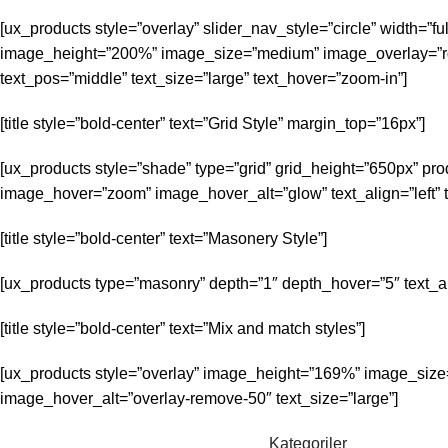
[ux_products style=”overlay” slider_nav_style=”circle” width=”f
image_height=”200%” image_size=”medium” image_overlay=”rgb
text_pos=”middle” text_size=”large” text_hover=”zoom-in”]
[title style=”bold-center” text=”Grid Style” margin_top=”16px”]
[ux_products style=”shade” type=”grid” grid_height=”650px” pro
image_hover=”zoom” image_hover_alt=”glow” text_align=”left” t
[title style=”bold-center” text=”Masonery Style”]
[ux_products type=”masonry” depth=”1″ depth_hover=”5″ text_ali
[title style=”bold-center” text=”Mix and match styles”]
[ux_products style=”overlay” image_height=”169%” image_size=
image_hover_alt=”overlay-remove-50″ text_size=”large”]
Kategoriler