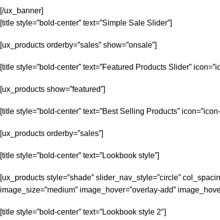
[/ux_banner]
[title style=”bold-center” text=”Simple Sale Slider”]
[ux_products orderby=”sales” show=”onsale”]
[title style=”bold-center” text=”Featured Products Slider” icon=”ic
[ux_products show=”featured”]
[title style=”bold-center” text=”Best Selling Products” icon=”icon-
[ux_products orderby=”sales”]
[title style=”bold-center” text=”Lookbook style”]
[ux_products style=”shade” slider_nav_style=”circle” col_spa
image_size=”medium” image_hover=”overlay-add” image_hover_a
[title style=”bold-center” text=”Lookbook style 2″]