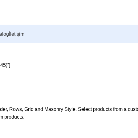
alog
İletişim
45)”]
ider, Rows, Grid and Masonry Style. Select products from a cus
om products.