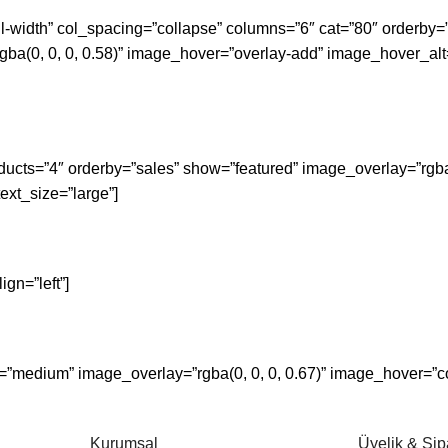
ull-width” col_spacing=”collapse” columns=”6″ cat=”80″ orderby=
a(0, 0, 0, 0.58)” image_hover=”overlay-add” image_hover_al
ducts=”4″ orderby=”sales” show=”featured” image_overlay=”rgba(
ext_size=”large”]
gn=”left”]
”medium” image_overlay=”rgba(0, 0, 0, 0.67)” image_hover=”co
Kurumsal
Üyelik & Sip