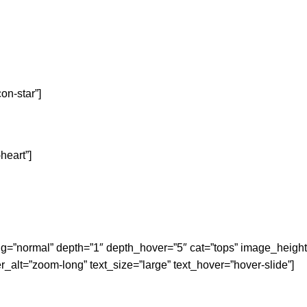
on-star”]
heart”]
cing=”normal” depth=”1″ depth_hover=”5″ cat=”tops” image_heig
lt=”zoom-long” text_size=”large” text_hover=”hover-slide”]