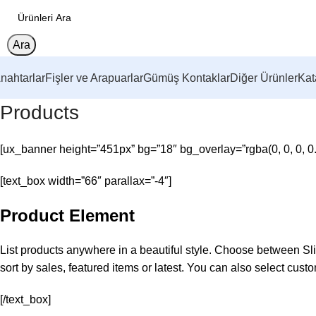
Ara
nahtarlar
Fişler ve Arapuarlar
Gümüş Kontaklar
Diğer Ürünler
Kat
Products
[ux_banner height=”451px” bg=”18″ bg_overlay=”rgba(0, 0, 0, 0.
[text_box width=”66″ parallax=”-4″]
Product Element
List products anywhere in a beautiful style. Choose between Sl
sort by sales, featured items or latest. You can also select cust
[/text_box]