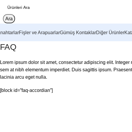
Ara
nahtarlar
Fişler ve Arapuarlar
Gümüş Kontaklar
Diğer Ürünler
Kat
FAQ
Lorem ipsum dolor sit amet, consectetur adipiscing elit. Integer
sem at nibh elementum imperdiet. Duis sagittis ipsum. Praesen
lacinia arcu eget nulla.
[block id=”faq-accordian”]