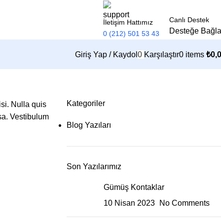
Canlı Destek
İletişim Hattımız
Desteğe Bağl
0 (212) 501 53 43
Giriş Yap / Kaydol
0
Karşılaştır
0
items
₺
0,
Kategoriler
si. Nulla quis
sa. Vestibulum
Blog Yazıları
Son Yazılarımız
Gümüş Kontaklar
10 Nisan 2023
No Comments