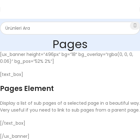
Pages
[ux_banner height=”496px” bg=”18″ bg_overlay=”rgba(0, 0, 0,
0.06)” bg_pos=”52% 2%”]
[text_box]
Pages Element
Display a list of sub pages of a selected page in a beautiful way.
Very useful if you need to link to sub pages from a parent page.
[/text_box]
[/ux_banner]