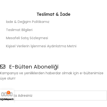
Teslimat & İade
İade & Değişim Politikamız
Teslimat Bilgileri
Mesafeli Satış Sözleşmesi
Kişisel Verilerin İşlenmesi Aydınlatma Metni
E-Bülten Aboneliği
Kampanya ve yeniliklerden haberdar olmak için e-bültenimize
üye olun!
0
ağaza
Sidebar
Sepet
Hesabım