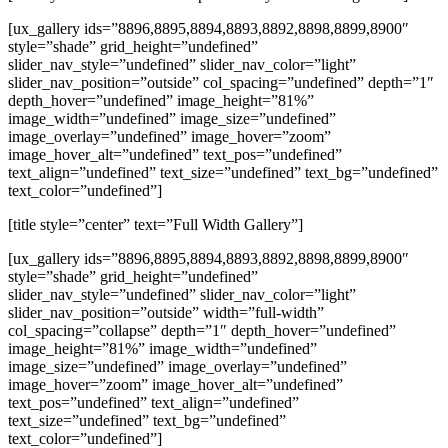
[ux_gallery ids=”8896,8895,8894,8893,8892,8898,8899,8900″
style=”shade” grid_height=”undefined”
slider_nav_style=”undefined” slider_nav_color=”light”
slider_nav_position=”outside” col_spacing=”undefined” depth=”1″
depth_hover=”undefined” image_height=”81%”
image_width=”undefined” image_size=”undefined”
image_overlay=”undefined” image_hover=”zoom”
image_hover_alt=”undefined” text_pos=”undefined”
text_align=”undefined” text_size=”undefined” text_bg=”undefined”
text_color=”undefined”]
[title style=”center” text=”Full Width Gallery”]
[ux_gallery ids=”8896,8895,8894,8893,8892,8898,8899,8900″
style=”shade” grid_height=”undefined”
slider_nav_style=”undefined” slider_nav_color=”light”
slider_nav_position=”outside” width=”full-width”
col_spacing=”collapse” depth=”1″ depth_hover=”undefined”
image_height=”81%” image_width=”undefined”
image_size=”undefined” image_overlay=”undefined”
image_hover=”zoom” image_hover_alt=”undefined”
text_pos=”undefined” text_align=”undefined”
text_size=”undefined” text_bg=”undefined”
text_color=”undefined”]