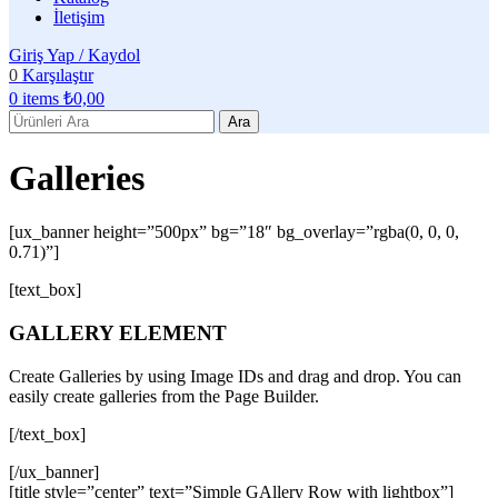
İletişim
Giriş Yap / Kaydol
0
Karşılaştır
0
items
₺
0,00
Ara
Galleries
[ux_banner height=”500px” bg=”18″ bg_overlay=”rgba(0, 0, 0,
0.71)”]
[text_box]
GALLERY ELEMENT
Create Galleries by using Image IDs and drag and drop. You can
easily create galleries from the Page Builder.
[/text_box]
[/ux_banner]
[title style=”center” text=”Simple GAllery Row with lightbox”]