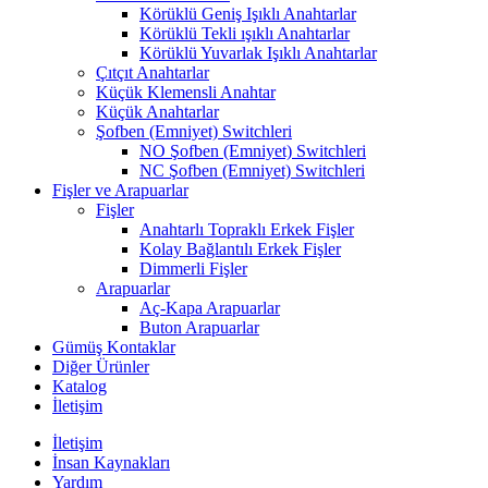
Körüklü Geniş Işıklı Anahtarlar
Körüklü Tekli ışıklı Anahtarlar
Körüklü Yuvarlak Işıklı Anahtarlar
Çıtçıt Anahtarlar
Küçük Klemensli Anahtar
Küçük Anahtarlar
Şofben (Emniyet) Switchleri
NO Şofben (Emniyet) Switchleri
NC Şofben (Emniyet) Switchleri
Fişler ve Arapuarlar
Fişler
Anahtarlı Topraklı Erkek Fişler
Kolay Bağlantılı Erkek Fişler
Dimmerli Fişler
Arapuarlar
Aç-Kapa Arapuarlar
Buton Arapuarlar
Gümüş Kontaklar
Diğer Ürünler
Katalog
İletişim
İletişim
İnsan Kaynakları
Yardım