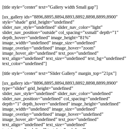
[title style=”center” text=”Gallery width Small gap”]
[ux_gallery ids=”8896,8895,8894,8893,8892,8898,8899,8900″
style=”shade” grid_height=”undefined”
slider_nav_style=”undefined” slider_nav_color=”light”
slider_nav_position=”outside” col_spacing=”xsmall” depth=”1″
depth_hover=”undefined” image_height=”81%”
image_width=”undefined” image_size=”undefined”
image_overlay=”undefined” image_hover=”zoom”
image_hover_alt=”undefined” text_pos=”undefined”
text_align=”undefined” text_size=”undefined” text_bg=”undefined”
text_color=”undefined”]
[title style=”center” text=”Slider Gallery” margin_top=”21px”]
[ux_gallery ids=”8896,8895,8894,8893,8892,8898,8899,8900″
type=”slider” grid_height=”undefined”
slider_nav_style=”undefined” slider_nav_color=”undefined”
slider_nav_position=”undefined” col_spacing=”undefined”
depth=”1″ depth_hover=”undefined” image_height=”undefined”
image_width=”undefined” image_size=”undefined”
image_overlay=”undefined” image_hover=”undefined”
image_hover_alt=”undefined” text_pos=”undefined”
text_align=”undefined” text_size=”undefined”