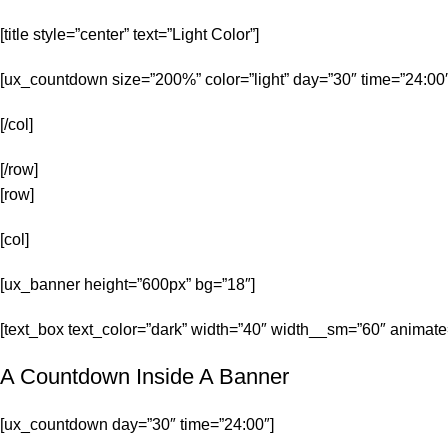
[title style=”center” text=”Light Color”]
[ux_countdown size=”200%” color=”light” day=”30″ time=”24:00″
[/col]
[/row]
[row]
[col]
[ux_banner height=”600px” bg=”18″]
[text_box text_color=”dark” width=”40″ width__sm=”60″ animate
A Countdown Inside A Banner
[ux_countdown day=”30″ time=”24:00″]