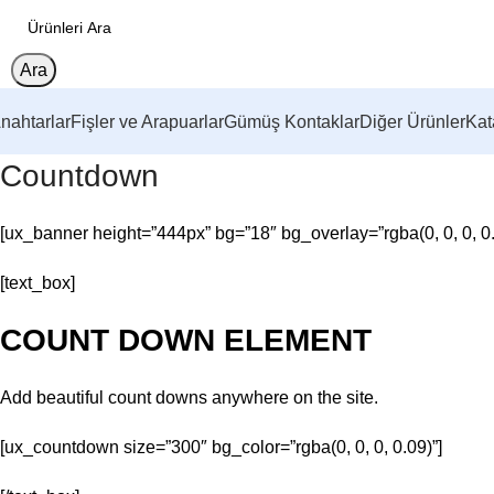
Ara
nahtarlar
Fişler ve Arapuarlar
Gümüş Kontaklar
Diğer Ürünler
Kat
Countdown
[ux_banner height=”444px” bg=”18″ bg_overlay=”rgba(0, 0, 0, 0.
[text_box]
COUNT DOWN ELEMENT
Add beautiful count downs anywhere on the site.
[ux_countdown size=”300″ bg_color=”rgba(0, 0, 0, 0.09)”]