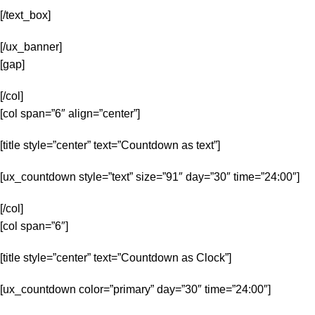
[/text_box]
[/ux_banner]
[gap]
[/col]
[col span=”6″ align=”center”]
[title style=”center” text=”Countdown as text”]
[ux_countdown style=”text” size=”91″ day=”30″ time=”24:00″]
[/col]
[col span=”6″]
[title style=”center” text=”Countdown as Clock”]
[ux_countdown color=”primary” day=”30″ time=”24:00″]