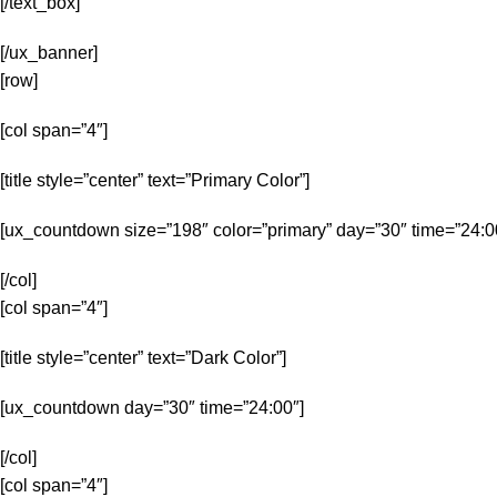
[/text_box]
[/ux_banner]
[row]
[col span=”4″]
[title style=”center” text=”Primary Color”]
[ux_countdown size=”198″ color=”primary” day=”30″ time=”24:0
[/col]
[col span=”4″]
[title style=”center” text=”Dark Color”]
[ux_countdown day=”30″ time=”24:00″]
[/col]
[col span=”4″]