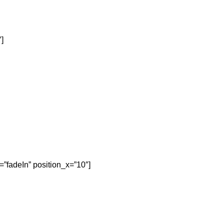
]
=”fadeIn” position_x=”10″]