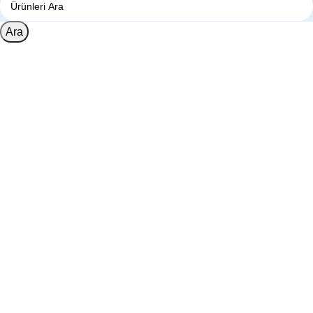
Ara
1260 Broadway, San Francisco, CA 94109
Broadway Store