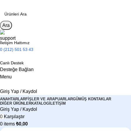
Ara
İletişim Hattımız
0 (212) 501 53 43
Canlı Destek
Desteğe Bağlan
Menu
Giriş Yap / Kaydol
ANAHTARLAR
FIŞLER VE ARAPUARLAR
GÜMÜŞ KONTAKLAR
DIĞER ÜRÜNLER
KATALOG
İLETIŞIM
Giriş Yap / Kaydol
0
Karşılaştır
0
items
₺
0,00